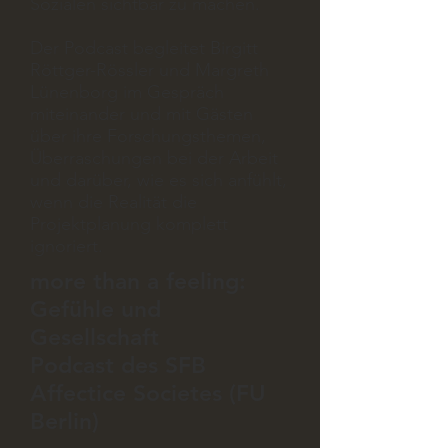
Sozialen sichtbar zu machen.
Der Podcast begleitet Birgitt
Röttger-Rössler und Margreth
Lünenborg im Gespräch
miteinander und mit Gästen
über ihre Forschungsthemen,
Überraschungen bei der Arbeit
und darüber, wie es sich anfühlt,
wenn die Realität die
Projektplanung komplett
ignoriert.
more than a feeling:
Gefühle und
Gesellschaft
Podcast des SFB
Affectice Societes (FU
Berlin)