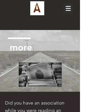
[anthro]metronom
more
Did you have an association
while you were reading an