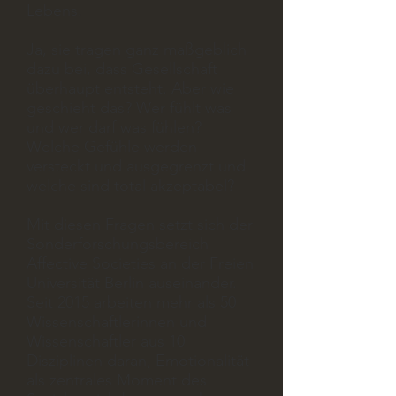
Lebens.
Ja, sie tragen ganz maßgeblich
dazu bei, dass Gesellschaft
überhaupt entsteht. Aber wie
geschieht das? Wer fühlt was
und wer darf was fühlen?
Welche Gefühle werden
versteckt und ausgegrenzt und
welche sind total akzeptabel?
Mit diesen Fragen setzt sich der
Sonderforschungsbereich
Affective Societies an der Freien
Universität Berlin auseinander.
Seit 2015 arbeiten mehr als 50
Wissenschaftlerinnen und
Wissenschaftler aus 10
Disziplinen daran, Emotionalität
als zentrales Moment des